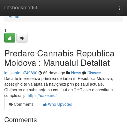
Home
letsbookmarkit
Togg
navi
Home
1
Predare Cannabis Republica
Moldova : Manualul Detaliat
louisepfqm749890
86 days ago
News
Discuss
Dacă te interesează primirea de iarbă în Republica Moldova,
acest ghid te va ajuta să navighezi prin peisajul actuale.
Obținerea de substanțe cu conținut de THC este o chestiune
complexă și,
https://eaze.md/
Comments
Who Upvoted
Comments