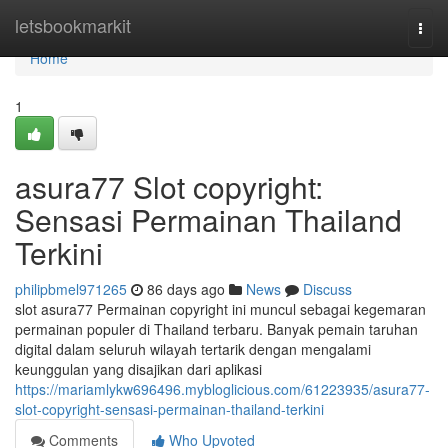
Home
letsbookmarkit
Togg
navi
Home
1
asura77 Slot copyright:
Sensasi Permainan Thailand
Terkini
philipbmel971265
86 days ago
News
Discuss
slot asura77 Permainan copyright ini muncul sebagai kegemaran
permainan populer di Thailand terbaru. Banyak pemain taruhan
digital dalam seluruh wilayah tertarik dengan mengalami
keunggulan yang disajikan dari aplikasi
https://mariamlykw696496.mybloglicious.com/61223935/asura77-
slot-copyright-sensasi-permainan-thailand-terkini
Comments
Who Upvoted