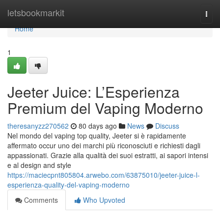
Home
letsbookmarkit
Togg
navi
Home
1
Jeeter Juice: L’Esperienza
Premium del Vaping Moderno
theresanyzz270562
80 days ago
News
Discuss
Nel mondo del vaping top quality, Jeeter si è rapidamente
affermato occur uno dei marchi più riconosciuti e richiesti dagli
appassionati. Grazie alla qualità dei suoi estratti, ai sapori intensi
e al design and style
https://maciecpnt805804.arwebo.com/63875010/jeeter-juice-l-
esperienza-quality-del-vaping-moderno
Comments
Who Upvoted