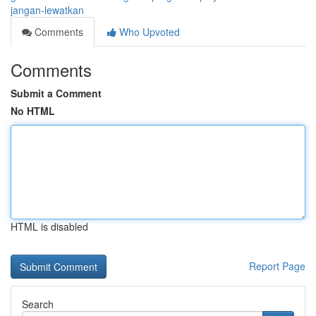
jangan-lewatkan
Comments
Who Upvoted
Comments
Submit a Comment
No HTML
HTML is disabled
Report Page
Search