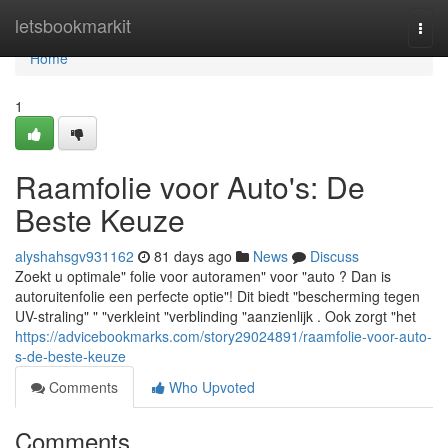
Home
letsbookmarkit
Togg
navi
Home
1
Raamfolie voor Auto's: De
Beste Keuze
alyshahsgv931162
81 days ago
News
Discuss
Zoekt u optimale" folie voor autoramen" voor "auto ? Dan is
autoruitenfolie een perfecte optie"! Dit biedt "bescherming tegen
UV-straling" " "verkleint "verblinding "aanzienlijk . Ook zorgt "het
https://advicebookmarks.com/story29024891/raamfolie-voor-auto-
s-de-beste-keuze
Comments
Who Upvoted
Comments