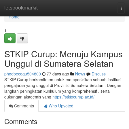
Home
letsbookmarkit
Togg
navi
Home
1
STKIP Curup: Menuju Kampus
Unggul di Sumatera Selatan
phoebecqgu504800
77 days ago
News
Discuss
STKIP Curup berkomitmen untuk memposisikan sebuah institusi
pengajaran yang unggul di Provinisi Sumatera Selatan . Dengan
langkah peningkatan kurikulum yang komprehensif , serta
dukungan akademis yang
https://stkipcurup.ac.id/
Comments
Who Upvoted
Comments