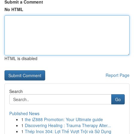
Submit a Comment
No HTML
HTML is disabled
Report Page
Search
Go
Published News
1
the iZ888 Promotion: Your Ultimate guide
1
Discovering Healing : Trauma Therapy Alter...
1
Thép Inox 304: Lợi Thế Vượt Trội và Sử Dụng