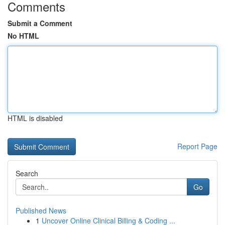
Comments
Submit a Comment
No HTML
HTML is disabled
Report Page
Search
Go
Published News
1
Uncover Online Clinical Billing & Coding ...