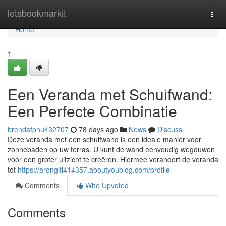
Home
letsbookmarkit
Togg
navi
Home
1
Een Veranda met Schuifwand:
Een Perfecte Combinatie
brendafpnu432707
78 days ago
News
Discuss
Deze veranda met een schuifwand is een ideale manier voor
zonnebaden op uw terras. U kunt de wand eenvoudig wegduwen
voor een groter uitzicht te creëren. Hiermee verandert de veranda
tot
https://aronglfl414357.aboutyoublog.com/profile
Comments
Who Upvoted
Comments