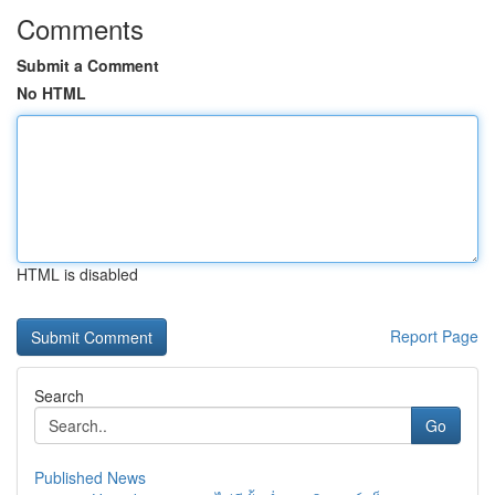
Comments
Submit a Comment
No HTML
HTML is disabled
Report Page
Search
Go
Published News