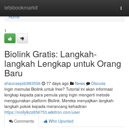
Home
letsbookmarkit
Togg
navi
Home
1
Biolink Gratis: Langkah-
langkah Lengkap untuk Orang
Baru
shaunaepdz983556
77 days ago
News
Discuss
Ingin memulai Biolink untuk free? Tutorial ini akan informasi
lengkap kepada para pemula yang ingin mengerti metode
menggunakan platform Biolink. Mereka menyajikan langkah-
langkah pokok kepada merancang kehadiran
https://mollylkzs956753.wikitron.com/user
Comments
Who Upvoted