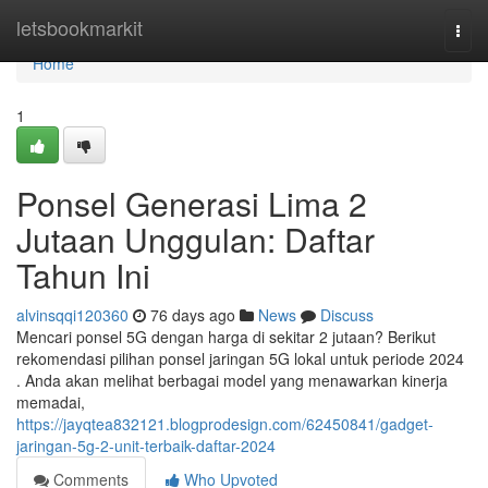
Home
letsbookmarkit
Togg
navi
Home
1
Ponsel Generasi Lima 2
Jutaan Unggulan: Daftar
Tahun Ini
alvinsqqi120360
76 days ago
News
Discuss
Mencari ponsel 5G dengan harga di sekitar 2 jutaan? Berikut
rekomendasi pilihan ponsel jaringan 5G lokal untuk periode 2024
. Anda akan melihat berbagai model yang menawarkan kinerja
memadai,
https://jayqtea832121.blogprodesign.com/62450841/gadget-
jaringan-5g-2-unit-terbaik-daftar-2024
Comments
Who Upvoted