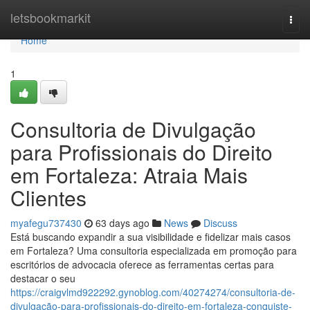
Home
letsbookmarkit
Togg
navi
Home
1
Consultoria de Divulgação
para Profissionais do Direito
em Fortaleza: Atraia Mais
Clientes
myafegu737430
63 days ago
News
Discuss
Está buscando expandir a sua visibilidade e fidelizar mais casos
em Fortaleza? Uma consultoria especializada em promoção para
escritórios de advocacia oferece as ferramentas certas para
destacar o seu
https://craigvlmd922292.gynoblog.com/40274274/consultoria-de-
divulgação-para-profissionais-do-direito-em-fortaleza-conquiste-