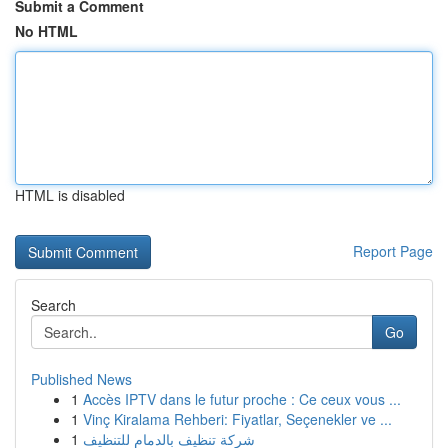
Submit a Comment
No HTML
HTML is disabled
Report Page
Search
Go
Published News
1
Accès IPTV dans le futur proche : Ce ceux vous ...
1
Vinç Kiralama Rehberi: Fiyatlar, Seçenekler ve ...
1
شركة تنظيف بالدمام للتنظيف