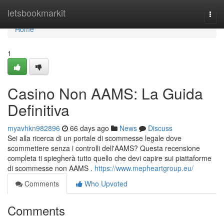
Home
letsbookmarkit
Togg
navi
Home
1
Casino Non AAMS: La Guida
Definitiva
myavhkn982896
66 days ago
News
Discuss
Sei alla ricerca di un portale di scommesse legale dove
scommettere senza i controlli dell'AAMS? Questa recensione
completa ti spiegherà tutto quello che devi capire sui piattaforme
di scommesse non AAMS .
https://www.mepheartgroup.eu/
Comments
Who Upvoted
Comments