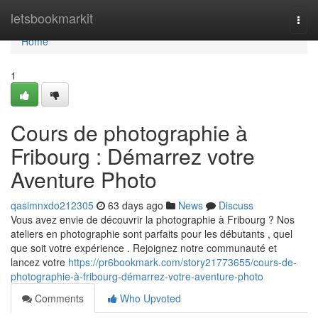
Home
letsbookmarkit
Togg
navi
Home
1
Cours de photographie à
Fribourg : Démarrez votre
Aventure Photo
qasimnxdo212305
63 days ago
News
Discuss
Vous avez envie de découvrir la photographie à Fribourg ? Nos
ateliers en photographie sont parfaits pour les débutants , quel
que soit votre expérience . Rejoignez notre communauté et
lancez votre
https://pr6bookmark.com/story21773655/cours-de-
photographie-à-fribourg-démarrez-votre-aventure-photo
Comments
Who Upvoted