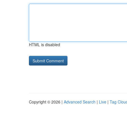
HTML is disabled
Copyright © 2026 |
Advanced Search
|
Live
|
Tag Clou