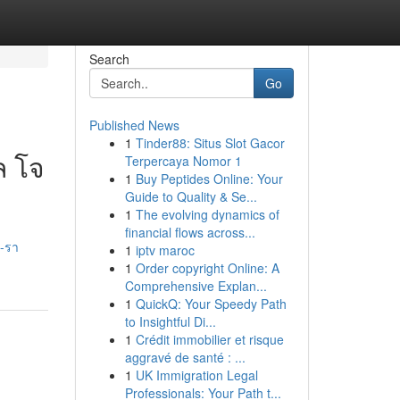
Search
Go
Published News
1
Tinder88: Situs Slot Gacor
ล โจ
Terpercaya Nomor 1
1
Buy Peptides Online: Your
Guide to Quality & Se...
1
The evolving dynamics of
financial flows across...
ท-รา
1
iptv maroc
1
Order copyright Online: A
Comprehensive Explan...
1
QuickQ: Your Speedy Path
to Insightful Di...
1
Crédit immobilier et risque
aggravé de santé : ...
1
UK Immigration Legal
Professionals: Your Path t...