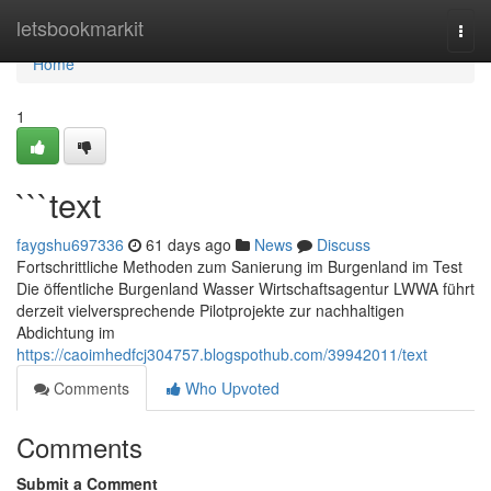
Home
letsbookmarkit
Togg
navi
Home
1
```text
faygshu697336
61 days ago
News
Discuss
Fortschrittliche Methoden zum Sanierung im Burgenland im Test
Die öffentliche Burgenland Wasser Wirtschaftsagentur LWWA führt
derzeit vielversprechende Pilotprojekte zur nachhaltigen
Abdichtung im
https://caoimhedfcj304757.blogspothub.com/39942011/text
Comments
Who Upvoted
Comments
Submit a Comment