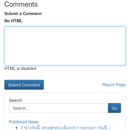
Comments
Submit a Comment
No HTML
HTML is disabled
Report Page
Search
Go
Published News
1
ข่าววันนี้: สรุปทุกประเด็นจาก รายงานข่าววันนี้:...