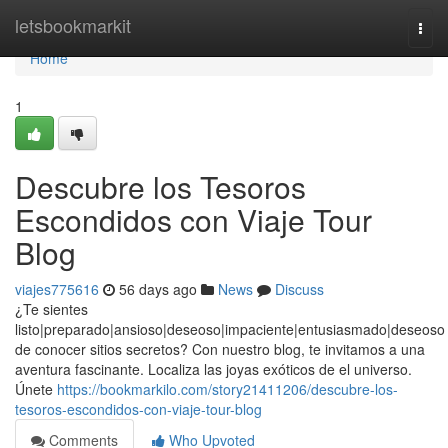
Home
letsbookmarkit
Togg
navi
Home
1
Descubre los Tesoros
Escondidos con Viaje Tour
Blog
viajes775616
56 days ago
News
Discuss
¿Te sientes
listo|preparado|ansioso|deseoso|impaciente|entusiasmado|deseoso
de conocer sitios secretos? Con nuestro blog, te invitamos a una
aventura fascinante. Localiza las joyas exóticos de el universo.
Únete
https://bookmarkilo.com/story21411206/descubre-los-
tesoros-escondidos-con-viaje-tour-blog
Comments
Who Upvoted