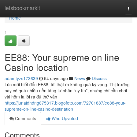
Home
letsbookmarkit
Togg
navi
Home
1
EE88: Your supreme on line
Casino location
adamtyzs173639
54 days ago
News
Discuss
Lúc mới biết đến EE88, tôi thật ra không quá kỳ vọng. Thị trường
này có quá nhiều nền tảng tự nhận “uy tín”, nhưng chỉ cần chơi
vài hôm là lòi ra đủ thứ vấn
https://junaidhdng875317.blogofoto.com/72701887/ee88-your-
supreme-on-line-casino-destination
Comments
Who Upvoted
Comments