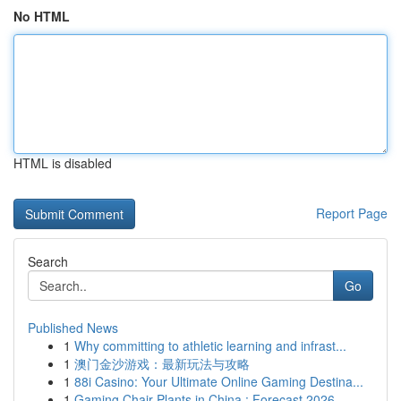
No HTML
HTML is disabled
Report Page
Search
Go
Published News
1
Why committing to athletic learning and infrast...
1
澳门金沙游戏：最新玩法与攻略
1
88i Casino: Your Ultimate Online Gaming Destina...
1
Gaming Chair Plants in China : Forecast 2026