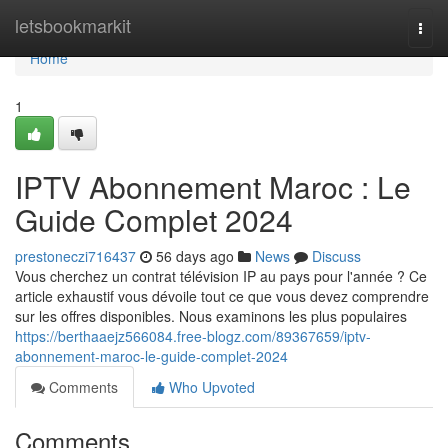
Home
letsbookmarkit
Togg
navi
Home
1
IPTV Abonnement Maroc : Le
Guide Complet 2024
prestoneczi716437
56 days ago
News
Discuss
Vous cherchez un contrat télévision IP au pays pour l'année ? Ce
article exhaustif vous dévoile tout ce que vous devez comprendre
sur les offres disponibles. Nous examinons les plus populaires
https://berthaaejz566084.free-blogz.com/89367659/iptv-
abonnement-maroc-le-guide-complet-2024
Comments
Who Upvoted
Comments