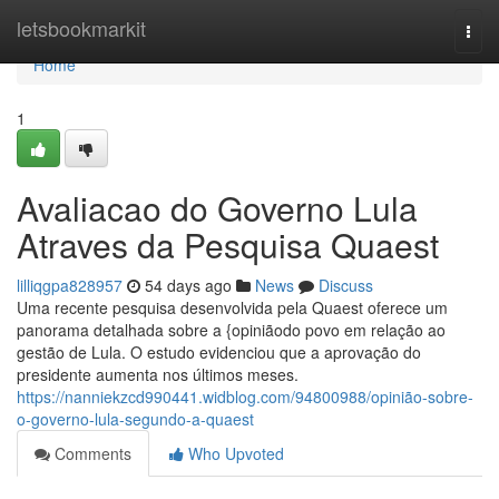
Home
letsbookmarkit
Togg
navi
Home
1
Avaliacao do Governo Lula
Atraves da Pesquisa Quaest
lilliqgpa828957
54 days ago
News
Discuss
Uma recente pesquisa desenvolvida pela Quaest oferece um
panorama detalhada sobre a {opiniãodo povo em relação ao
gestão de Lula. O estudo evidenciou que a aprovação do
presidente aumenta nos últimos meses.
https://nanniekzcd990441.widblog.com/94800988/opinião-sobre-
o-governo-lula-segundo-a-quaest
Comments
Who Upvoted