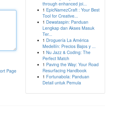
through enhanced joi...
1
EpicNamezCraft : Your Best
Tool for Creative...
1
Dewataspin: Panduan
Lengkap dan Akses Masuk
Ter...
1
Droguería La América
Medellín: Precios Bajos y ...
1
Nu Jazz & Coding: The
Perfect Match
1
Paving the Way: Your Road
Resurfacing Handbook
ort Page
1
Fortunabola: Panduan
Detail untuk Pemula