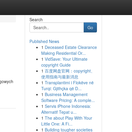
Search
Go
Published News
1
Deceased Estate Clearance
Making Residential Or...
1
VidSave: Your Ultimate
copyright Guide
1
百度网盘官网：copyright、
使用指南与最新消息
ngowych
1
Transplantimi i Flokëve në
Turqi: Gjithçka që D...
1
Business Management
Software Pricing: A comple...
1
Servis iPhone Indonesia:
Alternatif Tepat u...
1
The about Play With Your
Little One: A Fi...
1
Building tougher societies