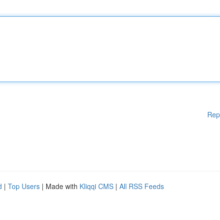
Rep
d
|
Top Users
| Made with
Kliqqi CMS
|
All RSS Feeds