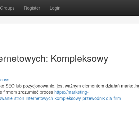
Groups
Register
Login
ternetowych: Kompleksowy
scuss
jako SEO lub pozycjonowanie, jest ważnym elementem działań marketi
że firmom zrozumieć proces
https://marketing-
wanie-stron-internetowych-kompleksowy-przewodnik-dla-firm