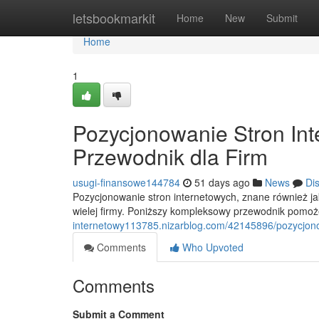
Home
letsbookmarkit
Home
New
Submit
Home
1
Pozycjonowanie Stron In
Przewodnik dla Firm
usugi-finansowe144784
51 days ago
News
Di
Pozycjonowanie stron internetowych, znane również 
wielej firmy. Poniższy kompleksowy przewodnik pomo
internetowy113785.nizarblog.com/42145896/pozycjono
Comments
Who Upvoted
Comments
Submit a Comment