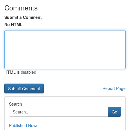
Comments
Submit a Comment
No HTML
HTML is disabled
Report Page
Search
Go
Published News